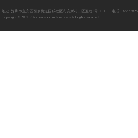
地址: 深圳市宝安区西乡街道固戍社区海滨新村二区五巷2号1101 电话: 18665382693 邮箱: c
Copyright © 2021-2022,www.szxindalian.com,All rights reserved